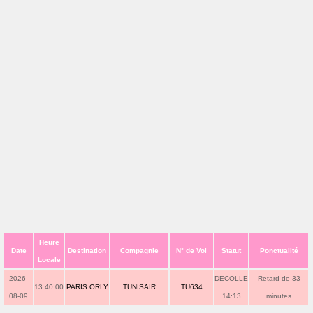
Heure
Date
Destination
Compagnie
N° de Vol
Statut
Ponctualité
Locale
2026-
DECOLLE
Retard de 33
13:40:00
PARIS ORLY
TUNISAIR
TU634
08-09
14:13
minutes