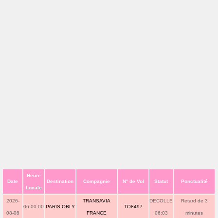
Heure
Date
Destination
Compagnie
N° de Vol
Statut
Ponctualité
Locale
2026-
TRANSAVIA
DECOLLE
Retard de 3
06:00:00
PARIS ORLY
TO8497
08-08
FRANCE
06:03
minutes