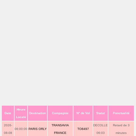
Heure
Date
Destination
Compagnie
N° de Vol
Statut
Ponctualité
Locale
2026-
TRANSAVIA
DECOLLE
Retard de 3
06:00:00
PARIS ORLY
TO8497
08-08
FRANCE
06:03
minutes