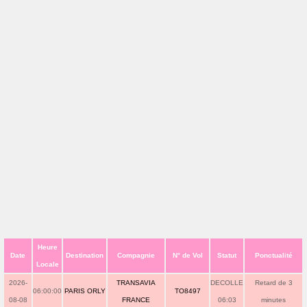
Heure
Date
Destination
Compagnie
N° de Vol
Statut
Ponctualité
Locale
2026-
TRANSAVIA
DECOLLE
Retard de 3
06:00:00
PARIS ORLY
TO8497
08-08
FRANCE
06:03
minutes