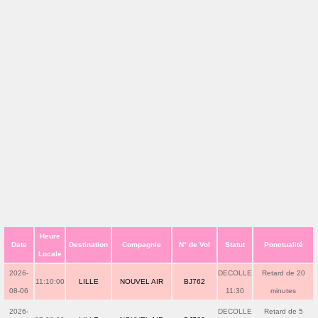
Heure
Date
Destination
Compagnie
N° de Vol
Statut
Ponctualité
Locale
2026-
DECOLLE
Retard de 20
11:10:00
LILLE
NOUVEL AIR
BJ762
08-06
11:30
minutes
2026-
DECOLLE
Retard de 5