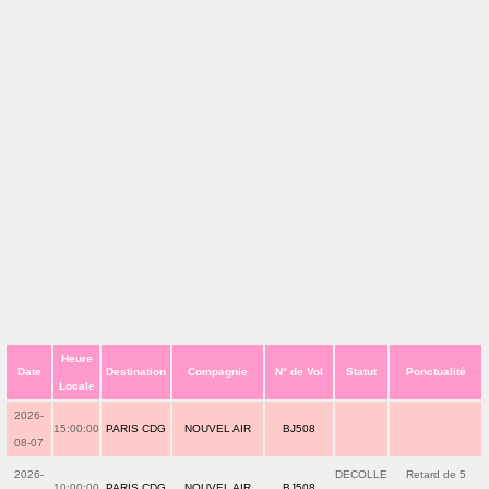
Heure
Date
Destination
Compagnie
N° de Vol
Statut
Ponctualité
Locale
2026-
15:00:00
PARIS CDG
NOUVEL AIR
BJ508
08-07
2026-
DECOLLE
Retard de 5
10:00:00
PARIS CDG
NOUVEL AIR
BJ508