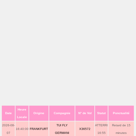
Heure
Date
Origine
Compagnie
N° de Vol
Statut
Ponctualité
Locale
2026-08-
TUI FLY
ATTERRI
Retard de 15
16:40:00
FRANKFURT
X36572
07
GERMANI
16:55
minutes