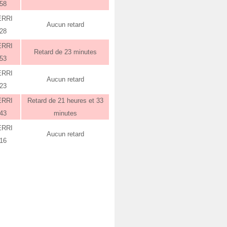
:58
ERRI
Aucun retard
:28
ERRI
Retard de 23 minutes
:53
ERRI
Aucun retard
:23
ERRI
Retard de 21 heures et 33
:43
minutes
ERRI
Aucun retard
:16