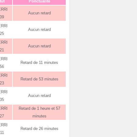
tut
Ponctualité
ERRI
Aucun retard
:09
ERRI
Aucun retard
:25
ERRI
Aucun retard
:21
ERRI
Retard de 11 minutes
:56
ERRI
Retard de 53 minutes
:23
ERRI
Aucun retard
:35
ERRI
Retard de 1 heure et 57
:27
minutes
ERRI
Retard de 26 minutes
:11