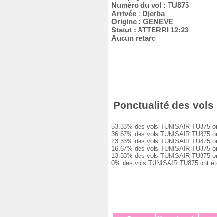
Numéro du vol : TU875
Arrivée : Djerba
Origine : GENEVE
Statut : ATTERRI 12:23
Aucun retard
Ponctualité des vols 
53.33% des vols TUNISAIR TU875 ont é
36.67% des vols TUNISAIR TU875 ont e
23.33% des vols TUNISAIR TU875 ont e
16.67% des vols TUNISAIR TU875 ont e
13.33% des vols TUNISAIR TU875 ont e
0% des vols TUNISAIR TU875 ont été a