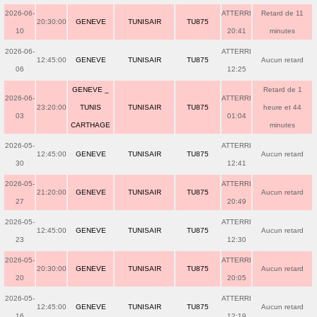
2026-06-
ATTERRI
Retard de 11
20:30:00
GENEVE
TUNISAIR
TU875
10
20:41
minutes
2026-06-
ATTERRI
12:45:00
GENEVE
TUNISAIR
TU875
Aucun retard
06
12:25
GENEVE _
Retard de 1
2026-06-
ATTERRI
23:20:00
TUNIS
TUNISAIR
TU875
heure et 44
03
01:04
CARTHAGE
minutes
2026-05-
ATTERRI
12:45:00
GENEVE
TUNISAIR
TU875
Aucun retard
30
12:41
2026-05-
ATTERRI
21:20:00
GENEVE
TUNISAIR
TU875
Aucun retard
27
20:49
2026-05-
ATTERRI
12:45:00
GENEVE
TUNISAIR
TU875
Aucun retard
23
12:30
2026-05-
ATTERRI
20:30:00
GENEVE
TUNISAIR
TU875
Aucun retard
20
20:05
2026-05-
ATTERRI
12:45:00
GENEVE
TUNISAIR
TU875
Aucun retard
16
12:19