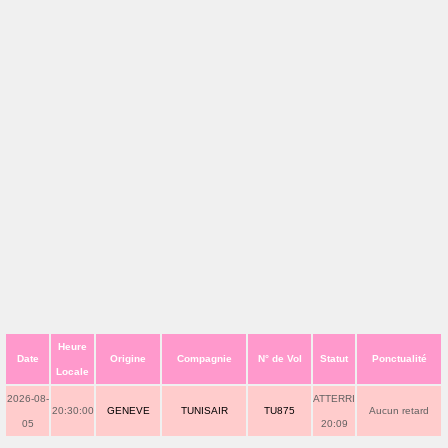
Heure
Date
Origine
Compagnie
N° de Vol
Statut
Ponctualité
Locale
2026-08-
ATTERRI
20:30:00
GENEVE
TUNISAIR
TU875
Aucun retard
05
20:09