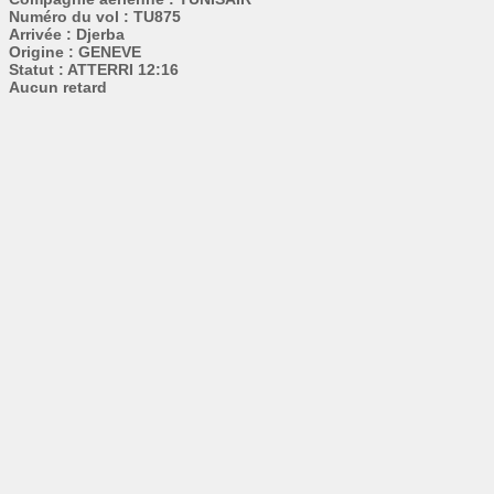
Numéro du vol : TU875
Arrivée : Djerba
Origine : GENEVE
Statut : ATTERRI 12:16
Aucun retard