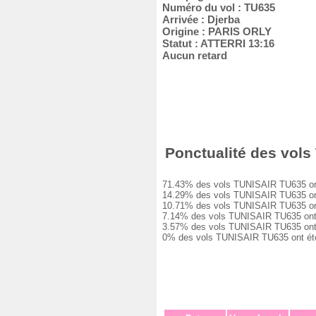
Numéro du vol : TU635
Arrivée : Djerba
Origine : PARIS ORLY
Statut : ATTERRI 13:16
Aucun retard
Ponctualité des vols 
71.43% des vols TUNISAIR TU635 ont été
14.29% des vols TUNISAIR TU635 ont eu
10.71% des vols TUNISAIR TU635 ont eu
7.14% des vols TUNISAIR TU635 ont eu 
3.57% des vols TUNISAIR TU635 ont eu 
0% des vols TUNISAIR TU635 ont été an