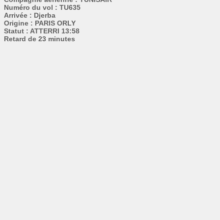
Numéro du vol : TU635
Arrivée : Djerba
Origine : PARIS ORLY
Statut : ATTERRI 13:58
Retard de 23 minutes