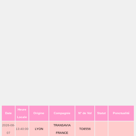
Heure
Date
Origine
Compagnie
N° de Vol
Statut
Ponctualité
Locale
2026-08-
TRANSAVIA
13:40:00
LYON
TO8556
07
FRANCE