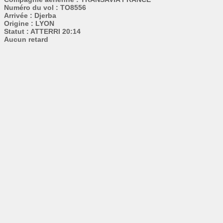
Numéro du vol : TO8556
Arrivée : Djerba
Origine : LYON
Statut : ATTERRI 20:14
Aucun retard