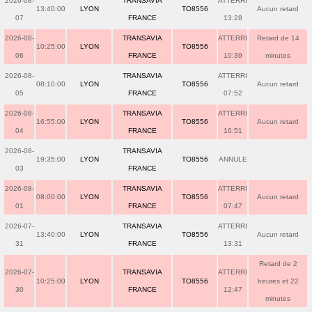
2026-08-
TRANSAVIA
ATTERRI
13:40:00
LYON
TO8556
Aucun retard
07
FRANCE
13:28
2026-08-
TRANSAVIA
ATTERRI
Retard de 14
10:25:00
LYON
TO8556
06
FRANCE
10:39
minutes
2026-08-
TRANSAVIA
ATTERRI
08:10:00
LYON
TO8556
Aucun retard
05
FRANCE
07:52
2026-08-
TRANSAVIA
ATTERRI
16:55:00
LYON
TO8556
Aucun retard
04
FRANCE
16:51
2026-08-
TRANSAVIA
19:35:00
LYON
TO8556
ANNULE
03
FRANCE
2026-08-
TRANSAVIA
ATTERRI
08:00:00
LYON
TO8556
Aucun retard
01
FRANCE
07:47
2026-07-
TRANSAVIA
ATTERRI
13:40:00
LYON
TO8556
Aucun retard
31
FRANCE
13:31
Retard de 2
2026-07-
TRANSAVIA
ATTERRI
10:25:00
LYON
TO8556
heures et 22
30
FRANCE
12:47
minutes