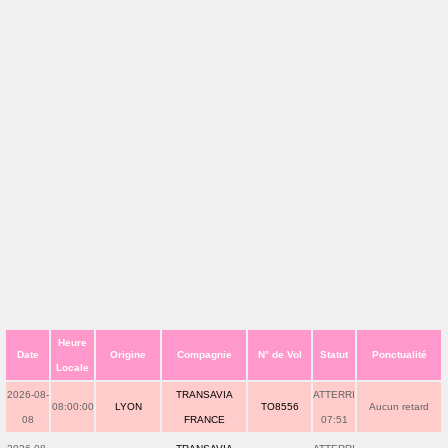
Heure
Date
Origine
Compagnie
N° de Vol
Statut
Ponctualité
Locale
2026-08-
TRANSAVIA
ATTERRI
08:00:00
LYON
TO8556
Aucun retard
08
FRANCE
07:51