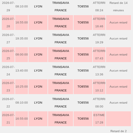
2026-07-
TRANSAVIA
ATTERRI
Retard de 14
08:10:00
LYON
TO8556
29
FRANCE
08:24
minutes
2026-07-
TRANSAVIA
ATTERRI
16:55:00
LYON
TO8556
Aucun retard
28
FRANCE
16:46
2026-07-
TRANSAVIA
ATTERRI
19:35:00
LYON
TO8556
Aucun retard
27
FRANCE
19:29
2026-07-
TRANSAVIA
ATTERRI
08:00:00
LYON
TO8556
Aucun retard
25
FRANCE
07:43
2026-07-
TRANSAVIA
ATTERRI
13:40:00
LYON
TO8556
Aucun retard
24
FRANCE
13:36
2026-07-
TRANSAVIA
ATTERRI
10:25:00
LYON
TO8556
Aucun retard
23
FRANCE
10:12
2026-07-
TRANSAVIA
ATTERRI
08:10:00
LYON
TO8556
Aucun retard
22
FRANCE
08:00
2026-07-
TRANSAVIA
ESTIME
16:55:00
LYON
TO8556
21
FRANCE
17:28
Retard de 2