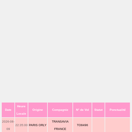
Heure
Date
Origine
Compagnie
N° de Vol
Statut
Ponctualité
Locale
2026-08-
TRANSAVIA
22:35:00
PARIS ORLY
TO8496
09
FRANCE