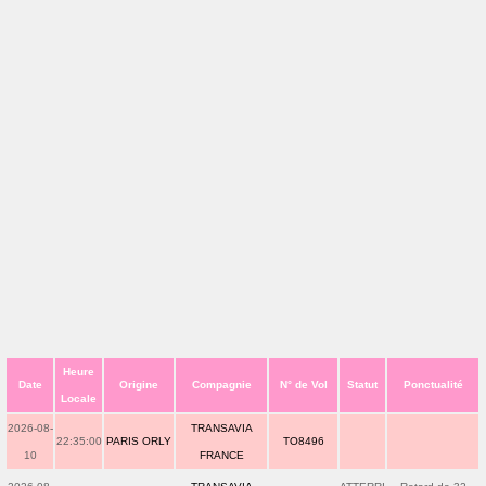
Heure
Date
Origine
Compagnie
N° de Vol
Statut
Ponctualité
Locale
2026-08-
TRANSAVIA
22:35:00
PARIS ORLY
TO8496
10
FRANCE