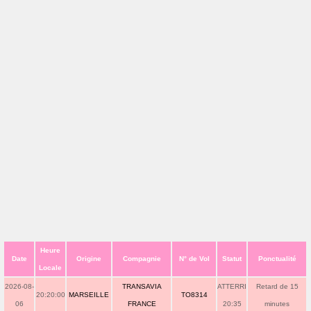
Heure
Date
Origine
Compagnie
N° de Vol
Statut
Ponctualité
Locale
2026-08-
TRANSAVIA
ATTERRI
Retard de 15
20:20:00
MARSEILLE
TO8314
06
FRANCE
20:35
minutes