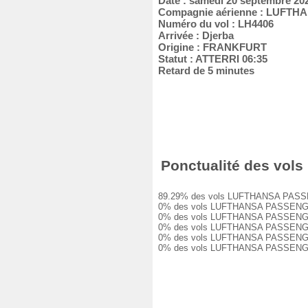
Date : samedi 20 septembre 20
Compagnie aérienne : LUFT
Numéro du vol : LH4406
Arrivée : Djerba
Origine : FRANKFURT
Statut : ATTERRI 06:35
Retard de 5 minutes
Ponctualité des vols
89.29% des vols LUFTHANSA PASSENGER
0% des vols LUFTHANSA PASSENGER LH4
0% des vols LUFTHANSA PASSENGER LH4
0% des vols LUFTHANSA PASSENGER LH4
0% des vols LUFTHANSA PASSENGER LH4
0% des vols LUFTHANSA PASSENGER LH