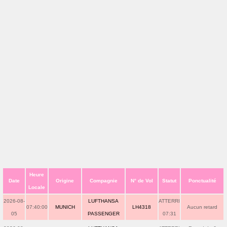
Heure
Date
Origine
Compagnie
N° de Vol
Statut
Ponctualité
Locale
2026-08-
LUFTHANSA
ATTERRI
07:40:00
MUNICH
LH4318
Aucun retard
05
PASSENGER
07:31