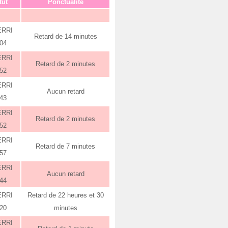
tut
Ponctualité
ERRI
Retard de 14 minutes
:04
ERRI
Retard de 2 minutes
:52
ERRI
Aucun retard
:43
ERRI
Retard de 2 minutes
:52
ERRI
Retard de 7 minutes
:57
ERRI
Aucun retard
:44
ERRI
Retard de 22 heures et 30
:20
minutes
ERRI