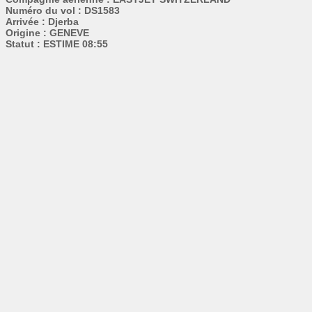
Numéro du vol : DS1583
Arrivée : Djerba
Origine : GENEVE
Statut : ESTIME 08:55