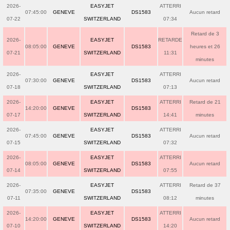
2026-
EASYJET
ATTERRI
07:45:00
GENEVE
DS1583
Aucun retard
07-22
SWITZERLAND
07:34
Retard de 3
2026-
EASYJET
RETARDE
08:05:00
GENEVE
DS1583
heures et 26
07-21
SWITZERLAND
11:31
minutes
2026-
EASYJET
ATTERRI
07:30:00
GENEVE
DS1583
Aucun retard
07-18
SWITZERLAND
07:13
2026-
EASYJET
ATTERRI
Retard de 21
14:20:00
GENEVE
DS1583
07-17
SWITZERLAND
14:41
minutes
2026-
EASYJET
ATTERRI
07:45:00
GENEVE
DS1583
Aucun retard
07-15
SWITZERLAND
07:32
2026-
EASYJET
ATTERRI
08:05:00
GENEVE
DS1583
Aucun retard
07-14
SWITZERLAND
07:55
2026-
EASYJET
ATTERRI
Retard de 37
07:35:00
GENEVE
DS1583
07-11
SWITZERLAND
08:12
minutes
2026-
EASYJET
ATTERRI
14:20:00
GENEVE
DS1583
Aucun retard
07-10
SWITZERLAND
14:20