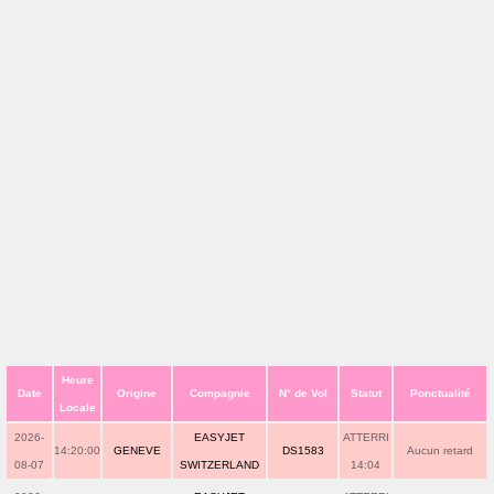
Heure
Date
Origine
Compagnie
N° de Vol
Statut
Ponctualité
Locale
2026-
EASYJET
ATTERRI
14:20:00
GENEVE
DS1583
Aucun retard
08-07
SWITZERLAND
14:04