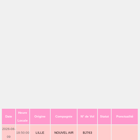
Heure
Date
Origine
Compagnie
N° de Vol
Statut
Ponctualité
Locale
2026-08-
18:50:00
LILLE
NOUVEL AIR
BJ763
09