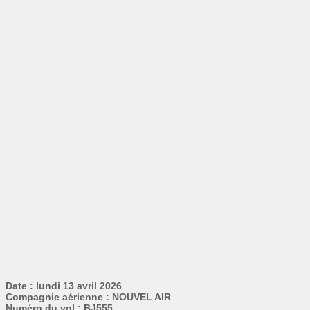
Date : lundi 13 avril 2026
Compagnie aérienne : NOUVEL AIR
Numéro du vol : BJ555