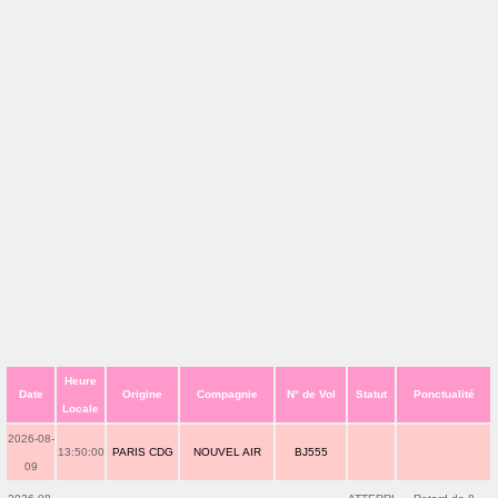
Heure
Date
Origine
Compagnie
N° de Vol
Statut
Ponctualité
Locale
2026-08-
13:50:00
PARIS CDG
NOUVEL AIR
BJ555
09