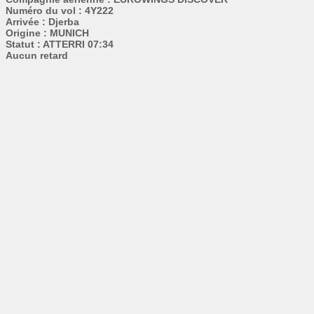
Numéro du vol : 4Y222
Arrivée : Djerba
Origine : MUNICH
Statut : ATTERRI 07:34
Aucun retard