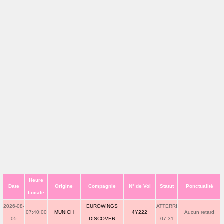
Heure
Date
Origine
Compagnie
N° de Vol
Statut
Ponctualité
Locale
2026-08-
EUROWINGS
ATTERRI
07:40:00
MUNICH
4Y222
Aucun retard
05
DISCOVER
07:31