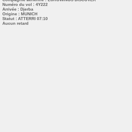
Numéro du vol : 4Y222
Arrivée : Djerba
Origine : MUNICH
Statut : ATTERRI 07:10
Aucun retard