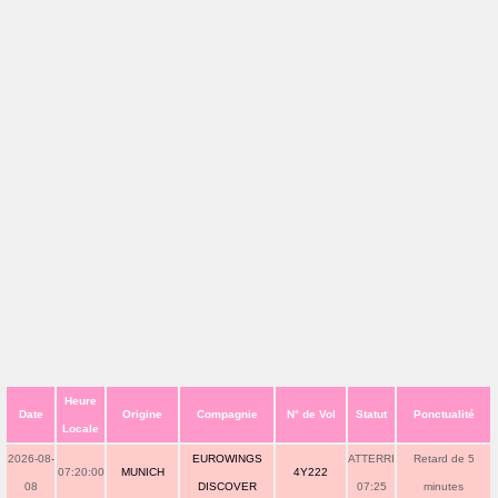
Heure
Date
Origine
Compagnie
N° de Vol
Statut
Ponctualité
Locale
2026-08-
EUROWINGS
ATTERRI
Retard de 5
07:20:00
MUNICH
4Y222
08
DISCOVER
07:25
minutes