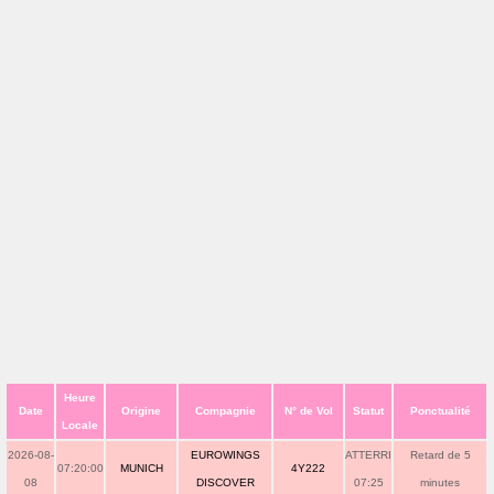
Heure
Date
Origine
Compagnie
N° de Vol
Statut
Ponctualité
Locale
2026-08-
EUROWINGS
ATTERRI
Retard de 5
07:20:00
MUNICH
4Y222
08
DISCOVER
07:25
minutes