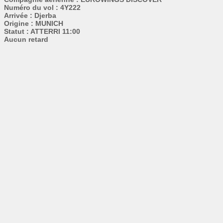
Numéro du vol : 4Y222
Arrivée : Djerba
Origine : MUNICH
Statut : ATTERRI 11:00
Aucun retard