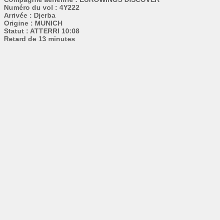
Numéro du vol : 4Y222
Arrivée : Djerba
Origine : MUNICH
Statut : ATTERRI 10:08
Retard de 13 minutes