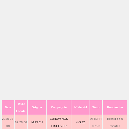
Heure
Date
Origine
Compagnie
N° de Vol
Statut
Ponctualité
Locale
2026-08-
EUROWINGS
ATTERRI
Retard de 5
07:20:00
MUNICH
4Y222
08
DISCOVER
07:25
minutes