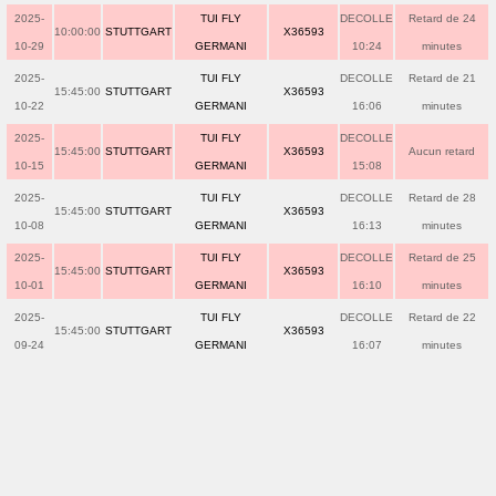
2025-
TUI FLY
DECOLLE
Retard de 24
10:00:00
STUTTGART
X36593
10-29
GERMANI
10:24
minutes
2025-
TUI FLY
DECOLLE
Retard de 21
15:45:00
STUTTGART
X36593
10-22
GERMANI
16:06
minutes
2025-
TUI FLY
DECOLLE
15:45:00
STUTTGART
X36593
Aucun retard
10-15
GERMANI
15:08
2025-
TUI FLY
DECOLLE
Retard de 28
15:45:00
STUTTGART
X36593
10-08
GERMANI
16:13
minutes
2025-
TUI FLY
DECOLLE
Retard de 25
15:45:00
STUTTGART
X36593
10-01
GERMANI
16:10
minutes
2025-
TUI FLY
DECOLLE
Retard de 22
15:45:00
STUTTGART
X36593
09-24
GERMANI
16:07
minutes