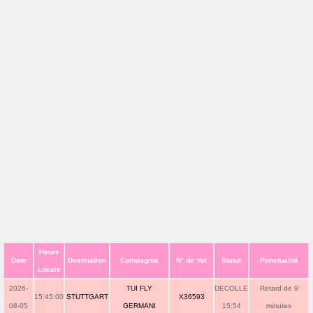
Heure
Date
Destination
Compagnie
N° de Vol
Statut
Ponctualité
Locale
2026-
TUI FLY
DECOLLE
Retard de 9
15:45:00
STUTTGART
X36593
08-05
GERMANI
15:54
minutes