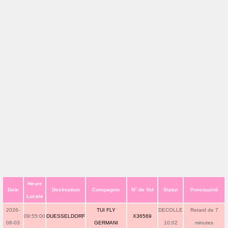
Heure
Date
Destination
Compagnie
N° de Vol
Statut
Ponctualité
Locale
2026-
TUI FLY
DECOLLE
Retard de 7
09:55:00
DUESSELDORF
X36569
08-03
GERMANI
10:02
minutes