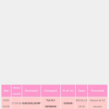
Heure
Date
Destination
Compagnie
N° de Vol
Statut
Ponctualité
Locale
2026-
TUI FLY
DECOLLE
Retard de 52
17:50:00
DUESSELDORF
X36569
08-08
GERMANI
18:42
minutes