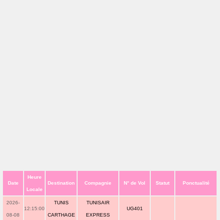
Heure
Date
Destination
Compagnie
N° de Vol
Statut
Ponctualité
Locale
2026-
TUNIS
TUNISAIR
12:15:00
UG401
08-08
CARTHAGE
EXPRESS