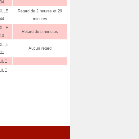
:34
OLLE
Retard de 2 heures et 29
:44
minutes
OLLE
Retard de 5 minutes
:10
OLLE
Aucun retard
:11
ULE
ULE