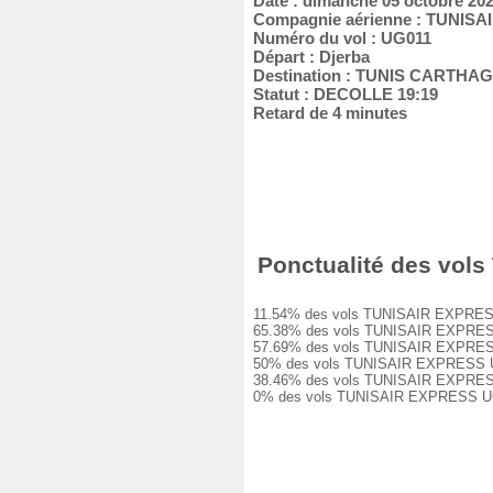
Date : dimanche 05 octobre 20
Compagnie aérienne : TUNIS
Numéro du vol : UG011
Départ : Djerba
Destination : TUNIS CARTHA
Statut : DECOLLE 19:19
Retard de 4 minutes
Ponctualité des vols 
11.54% des vols TUNISAIR EXPRESS UG0
65.38% des vols TUNISAIR EXPRESS UG0
57.69% des vols TUNISAIR EXPRESS UG0
50% des vols TUNISAIR EXPRESS UG011 
38.46% des vols TUNISAIR EXPRESS UG0
0% des vols TUNISAIR EXPRESS UG011 