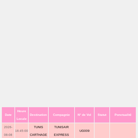
Heure
Date
Destination
Compagnie
N° de Vol
Statut
Ponctualité
Locale
2026-
TUNIS
TUNISAIR
16:45:00
UG009
08-08
CARTHAGE
EXPRESS