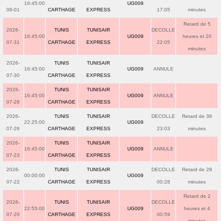
16:45:00
UG009
08-01
CARTHAGE
EXPRESS
17:05
minutes
Retard de 5
2026-
TUNIS
TUNISAIR
DECOLLE
16:45:00
UG009
heures et 20
07-31
CARTHAGE
EXPRESS
22:05
minutes
2026-
TUNIS
TUNISAIR
16:45:00
UG009
ANNULE
07-30
CARTHAGE
EXPRESS
2026-
TUNIS
TUNISAIR
16:45:00
UG009
ANNULE
07-28
CARTHAGE
EXPRESS
2026-
TUNIS
TUNISAIR
DECOLLE
Retard de 38
22:25:00
UG009
07-26
CARTHAGE
EXPRESS
23:03
minutes
2026-
TUNIS
TUNISAIR
16:45:00
UG009
ANNULE
07-23
CARTHAGE
EXPRESS
2026-
TUNIS
TUNISAIR
DECOLLE
Retard de 28
00:00:00
UG009
07-22
CARTHAGE
EXPRESS
00:28
minutes
Retard de 2
2026-
TUNIS
TUNISAIR
DECOLLE
22:55:00
UG009
heures et 4
07-20
CARTHAGE
EXPRESS
00:59
minutes