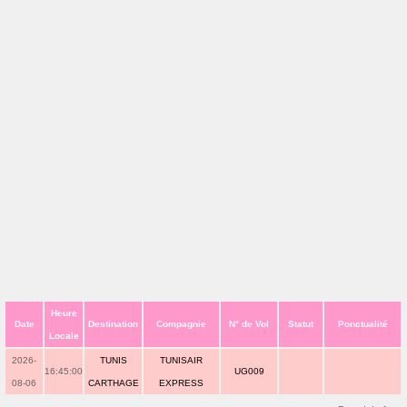
Heure
Date
Destination
Compagnie
N° de Vol
Statut
Ponctualité
Locale
2026-
TUNIS
TUNISAIR
16:45:00
UG009
08-06
CARTHAGE
EXPRESS