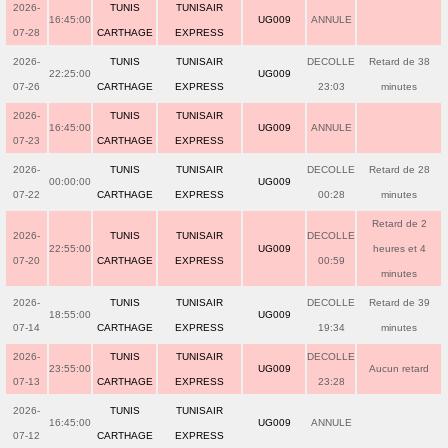
2026-
TUNIS
TUNISAIR
16:45:00
UG009
ANNULE
07-28
CARTHAGE
EXPRESS
2026-
TUNIS
TUNISAIR
DECOLLE
Retard de 38
22:25:00
UG009
07-26
CARTHAGE
EXPRESS
23:03
minutes
2026-
TUNIS
TUNISAIR
16:45:00
UG009
ANNULE
07-23
CARTHAGE
EXPRESS
2026-
TUNIS
TUNISAIR
DECOLLE
Retard de 28
00:00:00
UG009
07-22
CARTHAGE
EXPRESS
00:28
minutes
Retard de 2
2026-
TUNIS
TUNISAIR
DECOLLE
22:55:00
UG009
heures et 4
07-20
CARTHAGE
EXPRESS
00:59
minutes
2026-
TUNIS
TUNISAIR
DECOLLE
Retard de 39
18:55:00
UG009
07-14
CARTHAGE
EXPRESS
19:34
minutes
2026-
TUNIS
TUNISAIR
DECOLLE
23:55:00
UG009
Aucun retard
07-13
CARTHAGE
EXPRESS
23:28
2026-
TUNIS
TUNISAIR
16:45:00
UG009
ANNULE
07-12
CARTHAGE
EXPRESS