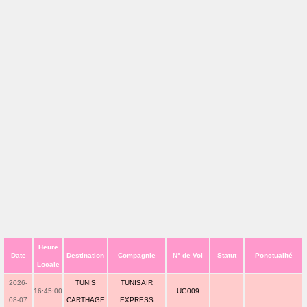
Heure
Date
Destination
Compagnie
N° de Vol
Statut
Ponctualité
Locale
2026-
TUNIS
TUNISAIR
16:45:00
UG009
08-07
CARTHAGE
EXPRESS