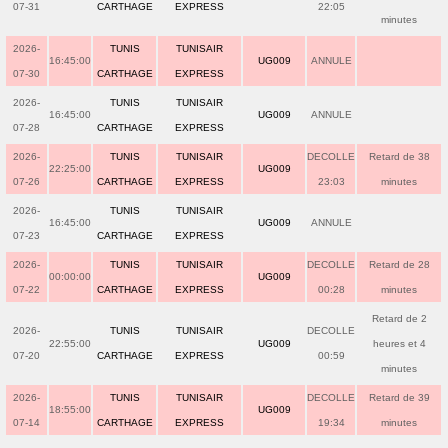
07-31
CARTHAGE
EXPRESS
22:05
minutes
2026-
TUNIS
TUNISAIR
16:45:00
UG009
ANNULE
07-30
CARTHAGE
EXPRESS
2026-
TUNIS
TUNISAIR
16:45:00
UG009
ANNULE
07-28
CARTHAGE
EXPRESS
2026-
TUNIS
TUNISAIR
DECOLLE
Retard de 38
22:25:00
UG009
07-26
CARTHAGE
EXPRESS
23:03
minutes
2026-
TUNIS
TUNISAIR
16:45:00
UG009
ANNULE
07-23
CARTHAGE
EXPRESS
2026-
TUNIS
TUNISAIR
DECOLLE
Retard de 28
00:00:00
UG009
07-22
CARTHAGE
EXPRESS
00:28
minutes
Retard de 2
2026-
TUNIS
TUNISAIR
DECOLLE
22:55:00
UG009
heures et 4
07-20
CARTHAGE
EXPRESS
00:59
minutes
2026-
TUNIS
TUNISAIR
DECOLLE
Retard de 39
18:55:00
UG009
07-14
CARTHAGE
EXPRESS
19:34
minutes