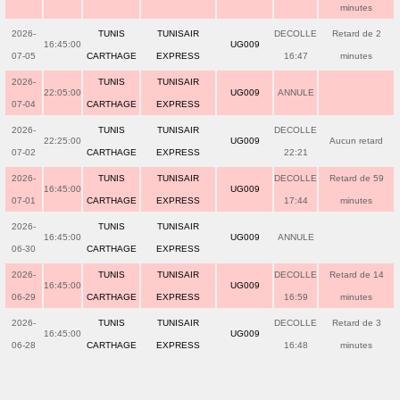
minutes
2026-
TUNIS
TUNISAIR
DECOLLE
Retard de 2
16:45:00
UG009
07-05
CARTHAGE
EXPRESS
16:47
minutes
2026-
TUNIS
TUNISAIR
22:05:00
UG009
ANNULE
07-04
CARTHAGE
EXPRESS
2026-
TUNIS
TUNISAIR
DECOLLE
22:25:00
UG009
Aucun retard
07-02
CARTHAGE
EXPRESS
22:21
2026-
TUNIS
TUNISAIR
DECOLLE
Retard de 59
16:45:00
UG009
07-01
CARTHAGE
EXPRESS
17:44
minutes
2026-
TUNIS
TUNISAIR
16:45:00
UG009
ANNULE
06-30
CARTHAGE
EXPRESS
2026-
TUNIS
TUNISAIR
DECOLLE
Retard de 14
16:45:00
UG009
06-29
CARTHAGE
EXPRESS
16:59
minutes
2026-
TUNIS
TUNISAIR
DECOLLE
Retard de 3
16:45:00
UG009
06-28
CARTHAGE
EXPRESS
16:48
minutes