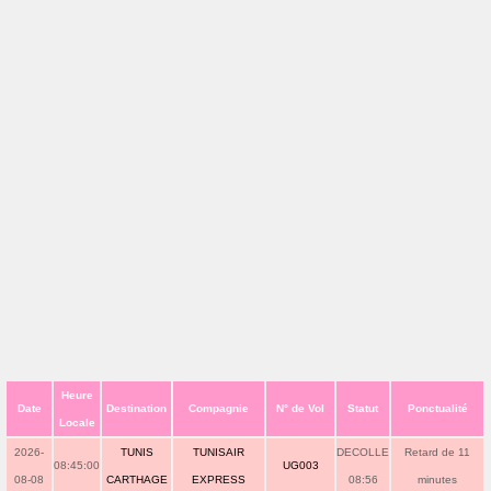
Heure
Date
Destination
Compagnie
N° de Vol
Statut
Ponctualité
Locale
2026-
TUNIS
TUNISAIR
DECOLLE
Retard de 11
08:45:00
UG003
08-08
CARTHAGE
EXPRESS
08:56
minutes