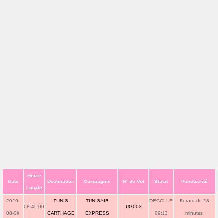
Heure
Date
Destination
Compagnie
N° de Vol
Statut
Ponctualité
Locale
2026-
TUNIS
TUNISAIR
DECOLLE
Retard de 28
08:45:00
UG003
08-06
CARTHAGE
EXPRESS
09:13
minutes