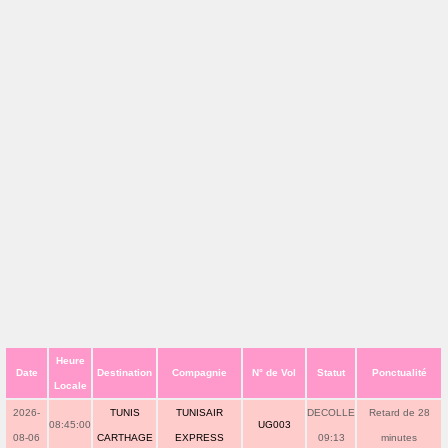
Heure
Date
Destination
Compagnie
N° de Vol
Statut
Ponctualité
Locale
2026-
TUNIS
TUNISAIR
DECOLLE
Retard de 28
08:45:00
UG003
08-06
CARTHAGE
EXPRESS
09:13
minutes