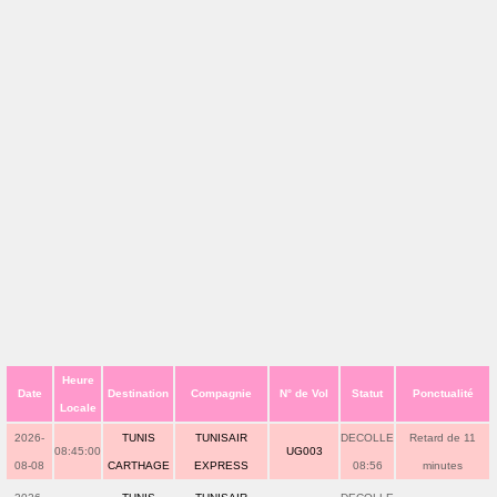
Heure
Date
Destination
Compagnie
N° de Vol
Statut
Ponctualité
Locale
2026-
TUNIS
TUNISAIR
DECOLLE
Retard de 11
08:45:00
UG003
08-08
CARTHAGE
EXPRESS
08:56
minutes