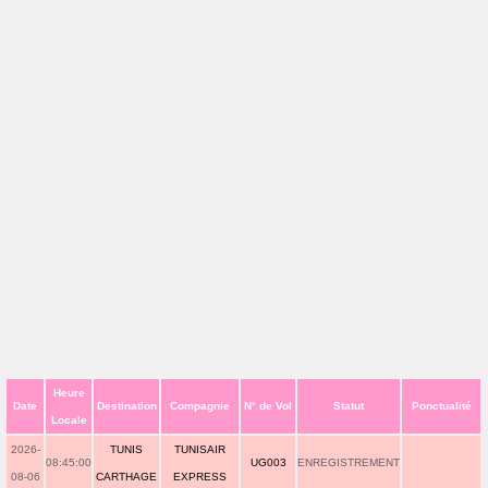
Heure
Date
Destination
Compagnie
N° de Vol
Statut
Ponctualité
Locale
2026-
TUNIS
TUNISAIR
08:45:00
UG003
ENREGISTREMENT
08-06
CARTHAGE
EXPRESS