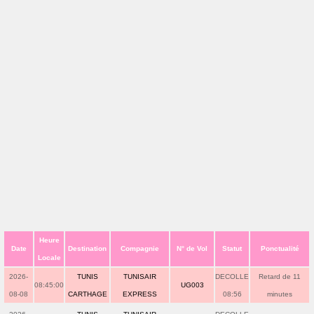
Heure
Date
Destination
Compagnie
N° de Vol
Statut
Ponctualité
Locale
2026-
TUNIS
TUNISAIR
DECOLLE
Retard de 11
08:45:00
UG003
08-08
CARTHAGE
EXPRESS
08:56
minutes