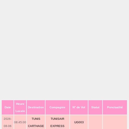
Heure
Date
Destination
Compagnie
N° de Vol
Statut
Ponctualité
Locale
2026-
TUNIS
TUNISAIR
08:45:00
UG003
08-06
CARTHAGE
EXPRESS