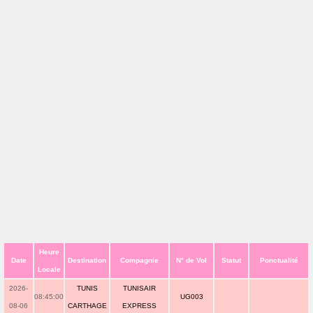
Heure
Date
Destination
Compagnie
N° de Vol
Statut
Ponctualité
Locale
2026-
TUNIS
TUNISAIR
08:45:00
UG003
08-06
CARTHAGE
EXPRESS