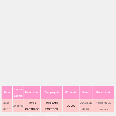
Heure
Date
Destination
Compagnie
N° de Vol
Statut
Ponctualité
Locale
2026-
TUNIS
TUNISAIR
DECOLLE
Retard de 22
08:45:00
UG003
08-10
CARTHAGE
EXPRESS
09:07
minutes