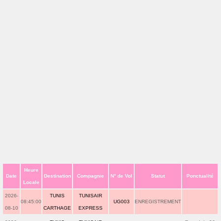
Heure
Date
Destination
Compagnie
N° de Vol
Statut
Ponctualité
Locale
2026-
TUNIS
TUNISAIR
08:45:00
UG003
ENREGISTREMENT
08-10
CARTHAGE
EXPRESS