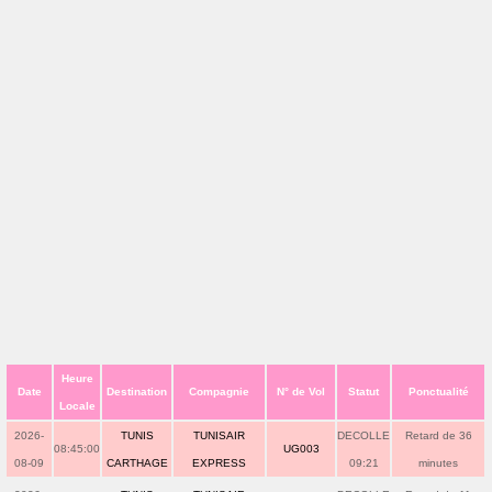
Heure
Date
Destination
Compagnie
N° de Vol
Statut
Ponctualité
Locale
2026-
TUNIS
TUNISAIR
DECOLLE
Retard de 36
08:45:00
UG003
08-09
CARTHAGE
EXPRESS
09:21
minutes