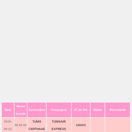
Heure
Date
Destination
Compagnie
N° de Vol
Statut
Ponctualité
Locale
2026-
TUNIS
TUNISAIR
08:45:00
UG003
08-10
CARTHAGE
EXPRESS