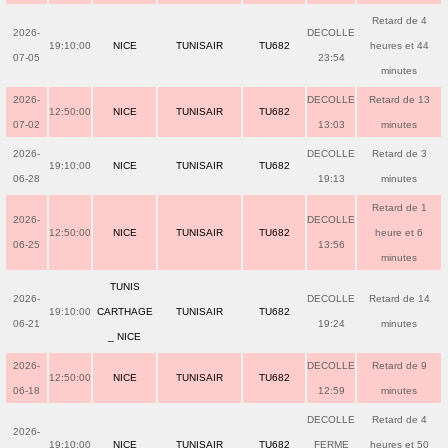
Retard de 4
2026-
DECOLLE
19:10:00
NICE
TUNISAIR
TU682
heures et 44
07-05
23:54
minutes
2026-
DECOLLE
Retard de 13
12:50:00
NICE
TUNISAIR
TU682
07-02
13:03
minutes
2026-
DECOLLE
Retard de 3
19:10:00
NICE
TUNISAIR
TU682
06-28
19:13
minutes
Retard de 1
2026-
DECOLLE
12:50:00
NICE
TUNISAIR
TU682
heure et 6
06-25
13:56
minutes
TUNIS
2026-
DECOLLE
Retard de 14
19:10:00
CARTHAGE
TUNISAIR
TU682
06-21
19:24
minutes
_ NICE
2026-
DECOLLE
Retard de 9
12:50:00
NICE
TUNISAIR
TU682
06-18
12:59
minutes
DECOLLE
Retard de 4
2026-
19:10:00
NICE
TUNISAIR
TU682
FERME
heures et 50