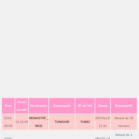
Heure
Date
Destination
Compagnie
N° de Vol
Statut
Ponctualité
Locale
2026-
MONASTIR _
DECOLLE
Retard de 26
12:15:00
TUNISAIR
TU682
08-06
NICE
12:41
minutes
Retard de 1
2026-
DECOLLE