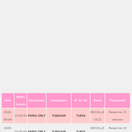
Heure
Date
Destination
Compagnie
N° de Vol
Statut
Ponctualité
Locale
2026-
DECOLLE
Retard de 21
15:00:00
PARIS ORLY
TUNISAIR
TU654
08-09
15:21
minutes
2026-
DECOLLE
Retard de 22
15:00:00
PARIS ORLY
TUNISAIR
TU654