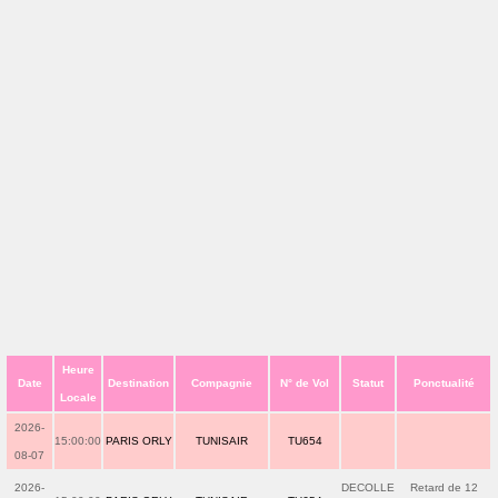
Heure
Date
Destination
Compagnie
N° de Vol
Statut
Ponctualité
Locale
2026-
15:00:00
PARIS ORLY
TUNISAIR
TU654
08-07
2026-
DECOLLE
Retard de 12