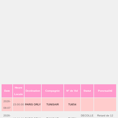
Heure
Date
Destination
Compagnie
N° de Vol
Statut
Ponctualité
Locale
2026-
15:00:00
PARIS ORLY
TUNISAIR
TU654
08-07
2026-
DECOLLE
Retard de 12